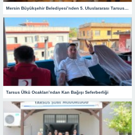
Mersin Büyükşehir Belediyesi’nden 5. Uluslararası Tarsus Festivali İçin Hazırlık Toplantıları
Tarsus Ülkü Ocakları’ndan Kan Bağışı Seferberliği