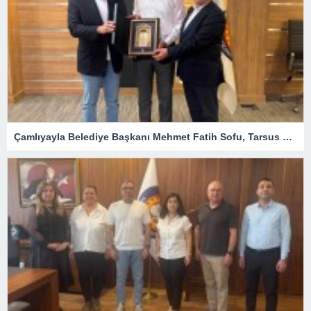
Çamlıyayla Belediye Başkanı Mehmet Fatih Sofu, Tarsus TSO Meclis Toplantısına Konuk Oldu