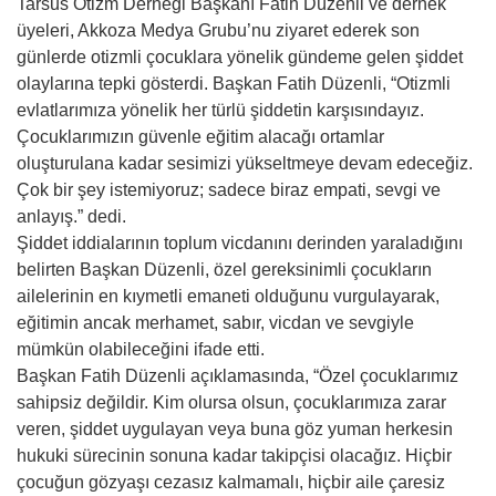
Tarsus Otizm Derneği Başkanı Fatih Düzenli ve dernek
üyeleri, Akkoza Medya Grubu’nu ziyaret ederek son
günlerde otizmli çocuklara yönelik gündeme gelen şiddet
olaylarına tepki gösterdi. Başkan Fatih Düzenli, “Otizmli
evlatlarımıza yönelik her türlü şiddetin karşısındayız.
Çocuklarımızın güvenle eğitim alacağı ortamlar
oluşturulana kadar sesimizi yükseltmeye devam edeceğiz.
Çok bir şey istemiyoruz; sadece biraz empati, sevgi ve
anlayış.” dedi.
Şiddet iddialarının toplum vicdanını derinden yaraladığını
belirten Başkan Düzenli, özel gereksinimli çocukların
ailelerinin en kıymetli emaneti olduğunu vurgulayarak,
eğitimin ancak merhamet, sabır, vicdan ve sevgiyle
mümkün olabileceğini ifade etti.
Başkan Fatih Düzenli açıklamasında, “Özel çocuklarımız
sahipsiz değildir. Kim olursa olsun, çocuklarımıza zarar
veren, şiddet uygulayan veya buna göz yuman herkesin
hukuki sürecinin sonuna kadar takipçisi olacağız. Hiçbir
çocuğun gözyaşı cezasız kalmamalı, hiçbir aile çaresiz