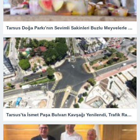
Tarsus Doğa Parkı’nın Sevimli Sakinleri Buzlu Meyvelerle Serinliyor
Tarsus’ta İsmet Paşa Bulvarı Kavşağı Yenilendi, Trafik Rahatladı