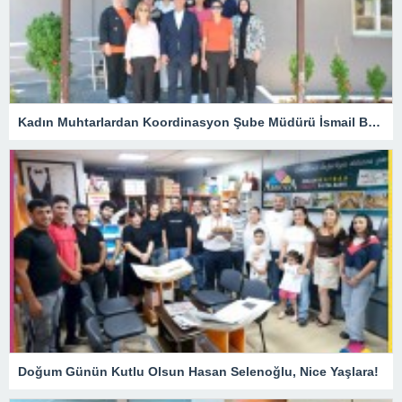
Kadın Muhtarlardan Koordinasyon Şube Müdürü İsmail Belli’ye Ziyaret
Doğum Günün Kutlu Olsun Hasan Selenoğlu, Nice Yaşlara!