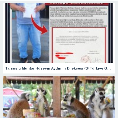
Tarsuslu Muhtar Hüseyin Aydın’ın Dilekçesi 👉 Türkiye Gündeminde