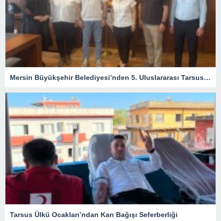
Mersin Büyükşehir Belediyesi’nden 5. Uluslararası Tarsus Festivali İçin Hazırlık Toplantıları
Tarsus Ülkü Ocakları’ndan Kan Bağışı Seferberliği