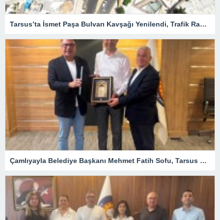
Tarsus’ta İsmet Paşa Bulvarı Kavşağı Yenilendi, Trafik Rahatladı
Çamlıyayla Belediye Başkanı Mehmet Fatih Sofu, Tarsus TSO Meclis Toplantısına Konuk Oldu