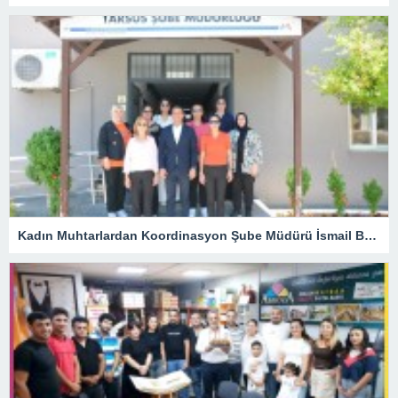
Kadın Muhtarlardan Koordinasyon Şube Müdürü İsmail Belli’ye Ziyaret