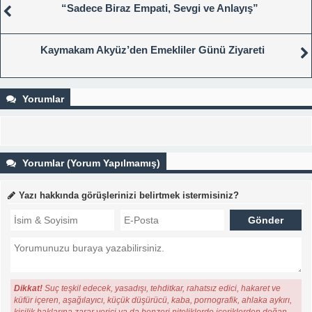
“Sadece Biraz Empati, Sevgi ve Anlayış”
Kaymakam Akyüz’den Emekliler Günü Ziyareti
Yorumlar
Yorumlar (Yorum Yapılmamış)
Yazı hakkında görüşlerinizi belirtmek istermisiniz?
Dikkat!
Suç teşkil edecek, yasadışı, tehditkar, rahatsız edici, hakaret ve
küfür içeren, aşağılayıcı, küçük düşürücü, kaba, pornografik, ahlaka aykırı,
kişilik haklarına zarar verici ya da benzeri niteliklerde içeriklerden doğan