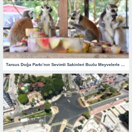
Tarsus Doğa Parkı’nın Sevimli Sakinleri Buzlu Meyvelerle Serinliyor