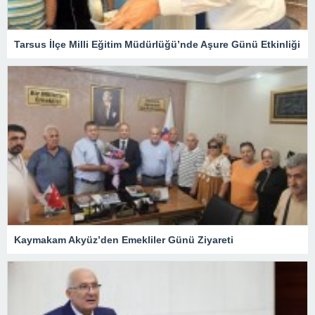
Tarsus İlçe Milli Eğitim Müdürlüğü’nde Aşure Günü Etkinliği
Kaymakam Akyüz’den Emekliler Günü Ziyareti