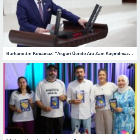
Burhanettin Kocamaz: “Asgari Ücrete Ara Zam Kaçınılmaz Hale Geldi”