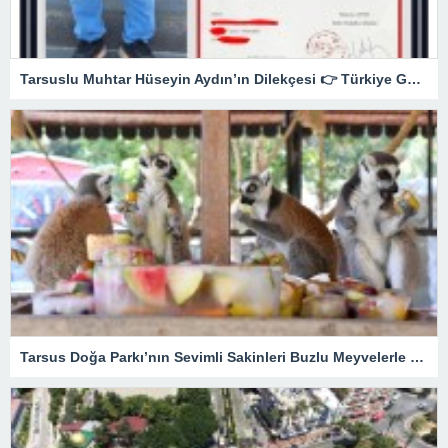
Tarsuslu Muhtar Hüseyin Aydın’ın Dilekçesi 👉 Türkiye Gündeminde
Tarsus Doğa Parkı’nın Sevimli Sakinleri Buzlu Meyvelerle Serinliyor