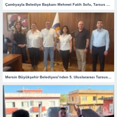
Çamlıyayla Belediye Başkanı Mehmet Fatih Sofu, Tarsus TSO Meclis Toplantısına Konuk Oldu
Mersin Büyükşehir Belediyesi’nden 5. Uluslararası Tarsus Festivali İçin Hazırlık Toplantıları