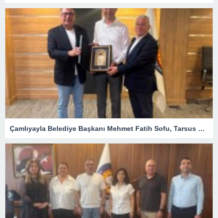
Çamlıyayla Belediye Başkanı Mehmet Fatih Sofu, Tarsus TSO Meclis Toplantısına Konuk Oldu