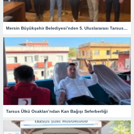
Mersin Büyükşehir Belediyesi’nden 5. Uluslararası Tarsus Festivali İçin Hazırlık Toplantıları
Tarsus Ülkü Ocakları’ndan Kan Bağışı Seferberliği