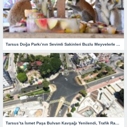
Tarsus Doğa Parkı’nın Sevimli Sakinleri Buzlu Meyvelerle Serinliyor
Tarsus’ta İsmet Paşa Bulvarı Kavşağı Yenilendi, Trafik Rahatladı