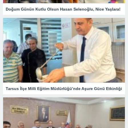
Doğum Günün Kutlu Olsun Hasan Selenoğlu, Nice Yaşlara!
Tarsus İlçe Milli Eğitim Müdürlüğü’nde Aşure Günü Etkinliği