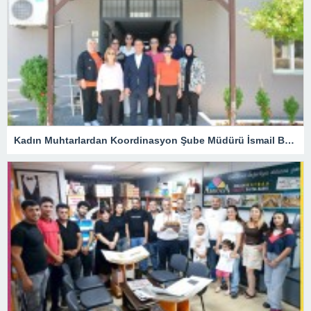
Kadın Muhtarlardan Koordinasyon Şube Müdürü İsmail Belli’ye Ziyaret