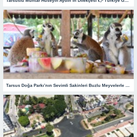
Tarsuslu Muhtar Hüseyin Aydın’ın Dilekçesi 👉 Türkiye Gündeminde
Tarsus Doğa Parkı’nın Sevimli Sakinleri Buzlu Meyvelerle Serinliyor