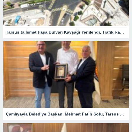
Tarsus’ta İsmet Paşa Bulvarı Kavşağı Yenilendi, Trafik Rahatladı
Çamlıyayla Belediye Başkanı Mehmet Fatih Sofu, Tarsus TSO Meclis Toplantısına Konuk Oldu