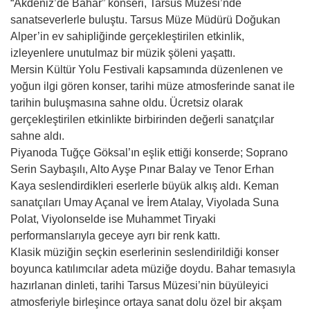
“Akdeniz’de Bahar” konseri, Tarsus Müzesi’nde
sanatseverlerle buluştu. Tarsus Müze Müdürü Doğukan
Alper’in ev sahipliğinde gerçekleştirilen etkinlik,
izleyenlere unutulmaz bir müzik şöleni yaşattı.
Mersin Kültür Yolu Festivali kapsamında düzenlenen ve
yoğun ilgi gören konser, tarihi müze atmosferinde sanat ile
tarihin buluşmasına sahne oldu. Ücretsiz olarak
gerçekleştirilen etkinlikte birbirinden değerli sanatçılar
sahne aldı.
Piyanoda Tuğçe Göksal’ın eşlik ettiği konserde; Soprano
Serin Saybaşılı, Alto Ayşe Pınar Balay ve Tenor Erhan
Kaya seslendirdikleri eserlerle büyük alkış aldı. Keman
sanatçıları Umay Açanal ve İrem Atalay, Viyolada Suna
Polat, Viyolonselde ise Muhammet Tiryaki
performanslarıyla geceye ayrı bir renk kattı.
Klasik müziğin seçkin eserlerinin seslendirildiği konser
boyunca katılımcılar adeta müziğe doydu. Bahar temasıyla
hazırlanan dinleti, tarihi Tarsus Müzesi’nin büyüleyici
atmosferiyle birleşince ortaya sanat dolu özel bir akşam