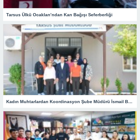
Tarsus Ülkü Ocakları’ndan Kan Bağışı Seferberliği
Kadın Muhtarlardan Koordinasyon Şube Müdürü İsmail Belli’ye Ziyaret