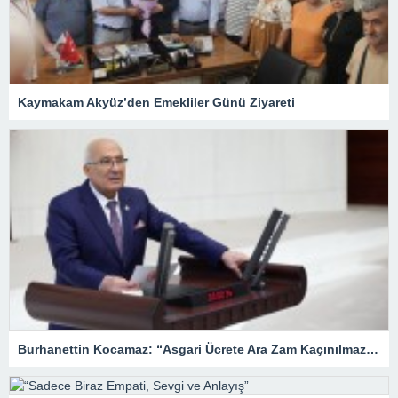
Kaymakam Akyüz’den Emekliler Günü Ziyareti
Burhanettin Kocamaz: “Asgari Ücrete Ara Zam Kaçınılmaz Hale Geldi”