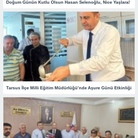
Doğum Günün Kutlu Olsun Hasan Selenoğlu, Nice Yaşlara!
Tarsus İlçe Milli Eğitim Müdürlüğü’nde Aşure Günü Etkinliği