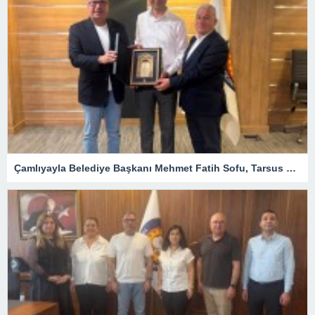
Çamlıyayla Belediye Başkanı Mehmet Fatih Sofu, Tarsus TSO Meclis Toplantısına Konuk Oldu