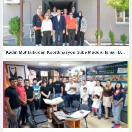
Kadın Muhtarlardan Koordinasyon Şube Müdürü İsmail Belli’ye Ziyaret