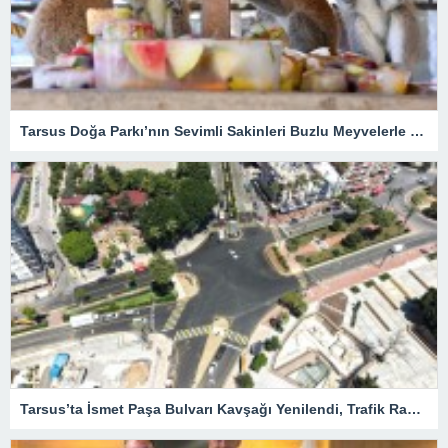
Tarsus Doğa Parkı’nın Sevimli Sakinleri Buzlu Meyvelerle Serinliyor
Tarsus’ta İsmet Paşa Bulvarı Kavşağı Yenilendi, Trafik Rahatladı